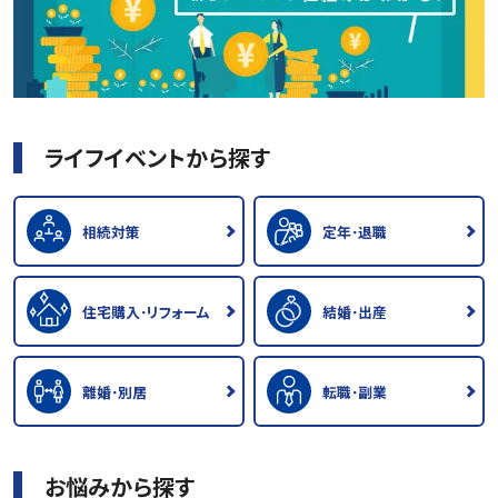
ライフイベントから探す
相続対策
定年･退職
住宅購入･リフォーム
結婚･出産
離婚･別居
転職･副業
お悩みから探す