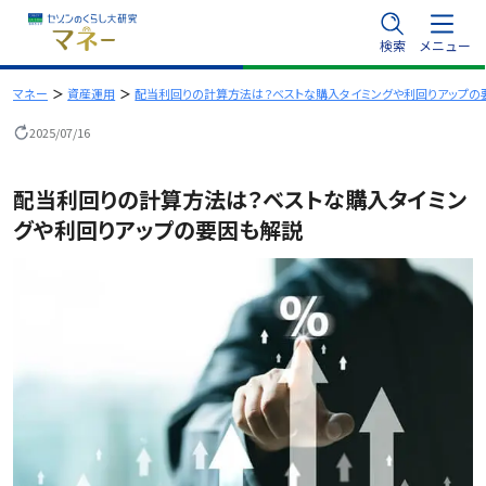
内
検索
メニュー
容
を
マネー
資産運用
配当利回りの計算方法は？ベストな購入タイミングや利回りアップの
ス
2025/07/16
キ
ッ
配当利回りの計算方法は？ベストな購入タイミン
プ
グや利回りアップの要因も解説