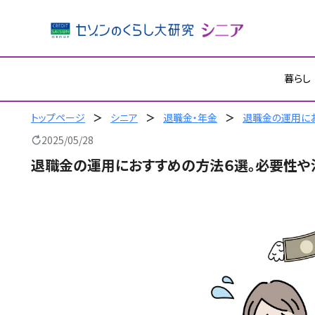
内
暮らし
容
を
ス
トップページ
シニア
退職金・年金
退職金の運用に
キ
2025/05/28
ッ
退職金の運用におすすめの方法６選。必要性や
プ