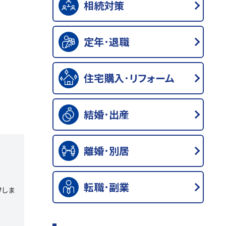
相続対策
定年･退職
住宅購入･リフォーム
結婚･出産
離婚･別居
転職･副業
けしま