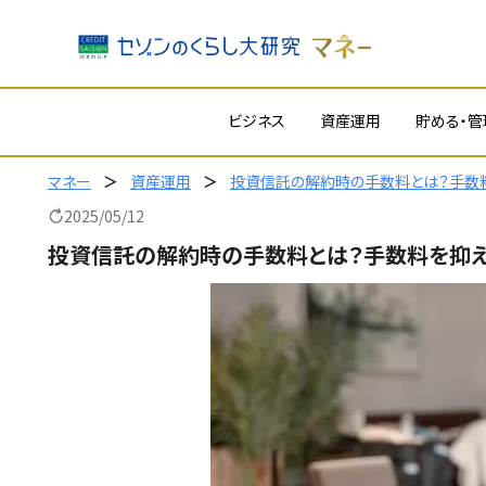
内
ビジネス
資産運用
貯める・管
容
を
ス
マネー
資産運用
投資信託の解約時の手数料とは？手数
キ
2025/05/12
ッ
投資信託の解約時の手数料とは？手数料を抑
プ