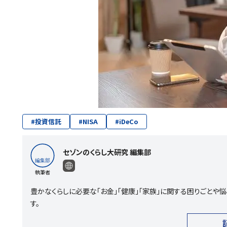
#
投資信託
#
NISA
#
iDeCo
セゾンのくらし大研究 編集部
執筆者
豊かなくらしに必要な「お金」「健康」「家族」に関する困りごと
す。