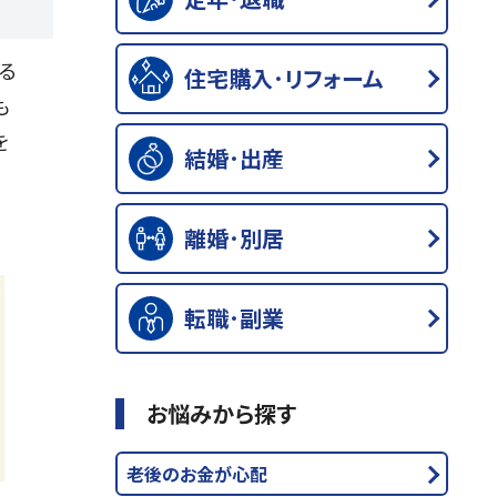
る
住宅購入･リフォーム
も
を
結婚･出産
離婚･別居
転職･副業
お悩みから探す
老後のお金が心配