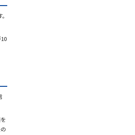
。
10
信
額を
後の