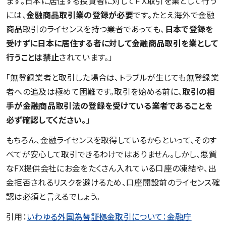
ます。日本に居住する投資者に対してＦＸ取引を業として行う
には、
金融商品取引業の登録が必要
です。たとえ海外で金融
商品取引のライセンスを持つ業者であっても、
日本で登録を
受けずに日本に居住する者に対して金融商品取引を業として
行うことは禁止
されています。」
「無登録業者と取引した場合は、トラブルが生じても無登録業
者への追及は極めて困難です。取引を始める前に、
取引の相
手が金融商品取引法の登録を受けている業者であることを
必ず確認してください。
」
もちろん、金融ライセンスを取得しているからといって、そのす
べてが安心して取引できるわけではありません。しかし、悪質
なFX提供会社にお金をたくさん入れている口座の凍結や、出
金拒否されるリスクを避けるため、口座開設前のライセンス確
認は必須と言えるでしょう。
引用：
いわゆる外国為替証拠金取引について：金融庁