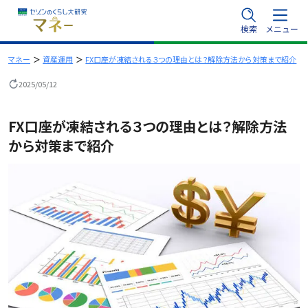
内
検索
メニュー
容
を
マネー
資産運用
FX口座が凍結される３つの理由とは？解除方法から対策まで紹介
ス
2025/05/12
キ
ッ
FX口座が凍結される３つの理由とは？解除方法
プ
から対策まで紹介