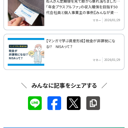
ねんきん定期便を見て膝から崩れ落ちました…
「年金プラスアルファ」の収入確保を目指す50
代会社員と個人事業主の事例【みんなが資産
形成をはじめたきっかけ】
2026/01/29
マネー
【マンガで学ぶ資産形成】税金が非課税にな
る!? NISAって？
2026/01/29
マネー
みんなに記事をシェアする