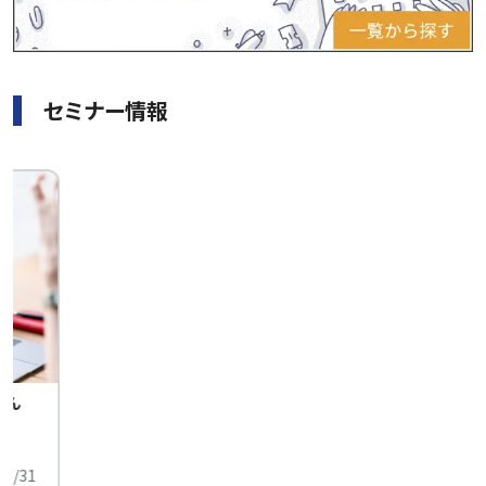
セミナー情報
せん
中
01/31