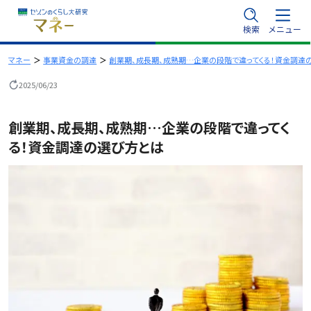
内
検索
メニュー
容
を
マネー
事業資金の調達
創業期、成長期、成熟期…企業の段階で違ってくる！資金調達
ス
2025/06/23
キ
ッ
創業期、成長期、成熟期…企業の段階で違ってく
プ
る！資金調達の選び方とは