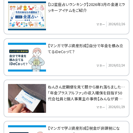
【12星座占いランキング】2026年3月の金運とラ
ッキーアイテムをご紹介
2026/02/26
マネー
【マンガで学ぶ資産形成】自分で年金を積み立
てるiDeCoって？
2026/02/24
マネー
ねんきん定期便を見て膝から崩れ落ちました…
「年金プラスアルファ」の収入確保を目指す50
代会社員と個人事業主の事例【みんなが資産
形成をはじめたきっかけ】
2026/01/29
マネー
【マンガで学ぶ資産形成】税金が非課税にな