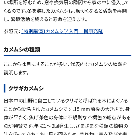
い場所を好むため、窓や換気扇の隙間から家の中に侵入して
くるのです。冬を越したカメムシは、暖かくなると活動を再開
し、繁殖活動を終えると寿命を迎えます。
参照元：
〔特別講演〕カメムシ学入門｜榊原充隆
カメムシの種類
ここからは目にすることが多い、代表的なカメムシの種類を
説明します。
クサギカメムシ
日本中の山野に自生しているクサギと呼ばれる木によくいる
ことから命名されたカメムシです。15 mm前後の大きさで、身
体が平たく、焦げ茶色の身体に不規則な茶褐色の斑点がある
のが特徴です。年に1〜2回発生し、さまざまな種類の植物の
汁を吸ってあちこちに飛び回るため、農作物に害を及ぼす害