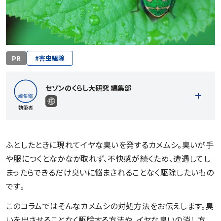
PR
#
害虫駆除
セゾンのくらし大研究 編集部
執筆者
ふとしたときに現れてイヤな臭いを発するカメムシ。臭いが手
や服につくとなかなか取れず、不快感が続くため、遭遇してし
記事一覧を見る
まったらできるだけ臭いに悩まされることなく駆除したいもの
です。
このコラムではそんなカメムシの対処方法をお伝えします。臭
いを出させることなく駆除する方法や、イヤな臭いの消し方、