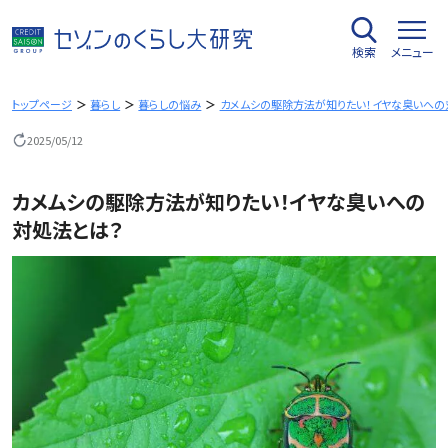
内
容
検索
メニュー
を
ス
キ
トップページ
暮らし
暮らしの悩み
カメムシの駆除方法が知りたい！イヤな臭いへの
ッ
2025/05/12
プ
カメムシの駆除方法が知りたい！イヤな臭いへの
対処法とは？