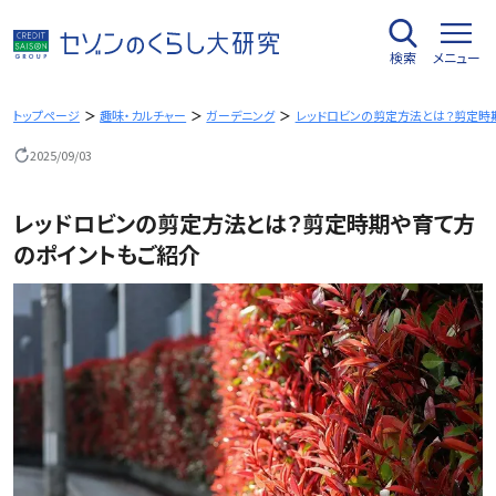
内
容
検索
メニュー
を
ス
キ
トップページ
趣味・カルチャー
ガーデニング
レッドロビンの剪定方法とは？剪定時
ッ
2025/09/03
プ
レッドロビンの剪定方法とは？剪定時期や育て方
のポイントもご紹介