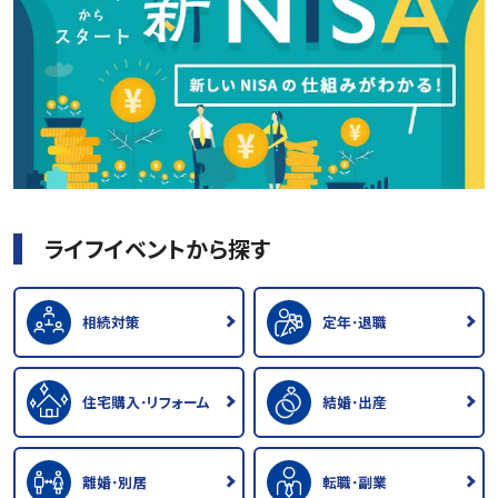
ライフイベントから探す
相続対策
定年･退職
住宅購入･リフォーム
結婚･出産
離婚･別居
転職･副業