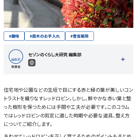
#
趣味
#
庭木のお手入れ
#
害虫駆除
セゾンのくらし大研究 編集部
執筆者
住宅地や公園などの生垣で目にする赤と緑の葉が美しいコン
トラストを織りなすレッドロビン。しかし、鮮やかな赤い葉と整
記事一覧を見る
った樹形を保つためには手間や工夫が必要です。このコラム
ではレッドロビンの剪定に適した時期や必要な道具、整え方
についてご紹介します。
あわせてレッドロビンを正しく育てるためのポイントもまとめ