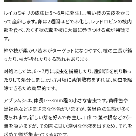
ルイカミキリの成虫は5〜6月に発生し、若い枝の表皮をかじ
って産卵します。卵は2週間ほどでふ化し、レッドロビンの枝内
部を食べ、糸くず状の糞を枝に大量に巻きつける点が特徴で
す。
幹や枝が柔かい若木がターゲットになりやすく、枝の生長が鈍
ったり、枝が折れたりする恐れもあります。
対処としては、6～7月に成虫を捕殺したり、産卵部を削り取っ
たりして処分しましょう。7月頃に薬剤散布をすれば、幼虫を駆
除できるため効果的です。
アブラムシは、体長1～3mm程の小さな害虫です。黄緑色や
黒褐色などさまざまな体色がいますが、黄緑色の生態が多く
見られます。新しい芽を好んで寄生し、口針で茎や根などの汁
液を吸いますが、その際に甘い透明な体液を出すため、それを
求めて蟻が集まってくるのです。