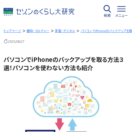
内
容
検索
メニュー
を
ス
キ
トップページ
趣味・カルチャー
家電・デジタル
パソコンでiPhoneのバックアップ
ッ
2025/08/27
プ
パソコンでiPhoneのバックアップを取る方法３
選！パソコンを使わない方法も紹介