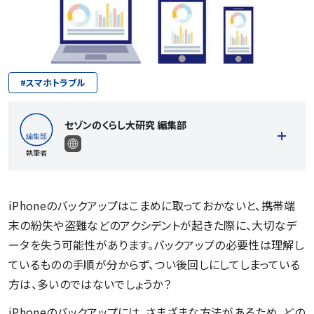
#
スマホトラブル
セゾンのくらし大研究 編集部
執筆者
iPhoneのバックアップはこまめに取っておかないと、携帯端
末の紛失や盗難などのアクシデントが起きた際に、大切なデ
記事一覧を見る
ータを失う可能性があります。バックアップの必要性は理解し
ているものの手順が分からず、つい後回しにしてしまっている
方は、多いのではないでしょうか？
iPhoneのバックアップには、さまざまな方法があるため、どの