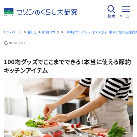
内
容
検索
メニュー
を
ス
キ
トップページ
暮らし
節約・オトク
100均グッズでここまでできる！本当に使える節約
ッ
2025/11/27
プ
100均グッズでここまでできる！本当に使える節約
キッチンアイテム