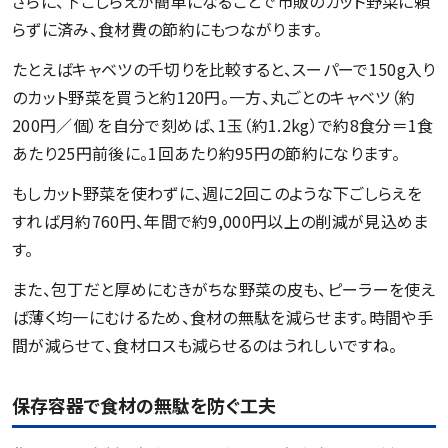
さらに、下ごしらえが簡単になることで市販のカット野菜に頼
らずに済み、食材費の節約にもつながります。
たとえばキャベツの千切りを比較すると、スーパーで150g入り
のカット野菜を買うと約120円。一方、丸ごとのキャベツ（約
200円／個）を自分で刻めば、1玉（約1.2kg）で約8食分＝1食
あたり25円前後に。1回あたり約95円の節約になります。
もしカット野菜を使わずに、週に2回このような下ごしらえを
すれば月約760円、年間で約9,000円以上の削減が見込めま
す。
また、包丁だと厚めにむきがちな野菜の皮も、ピーラーを使え
ば薄く均一にむけるため、食材の無駄を減らせます。時間や手
間が減らせて、食材ロスも減らせるのはうれしいですね。
保存容器で食材の無駄を防ぐ工夫