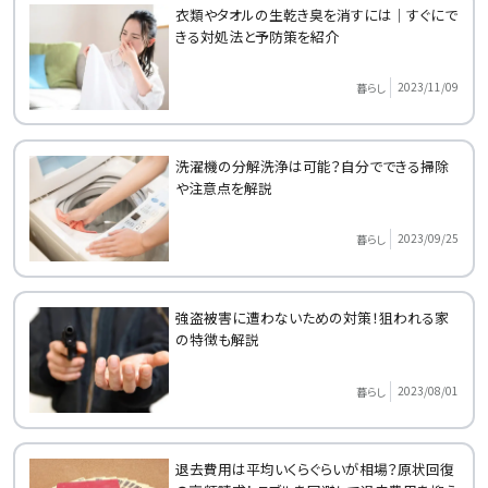
衣類やタオルの生乾き臭を消すには｜すぐにで
きる対処法と予防策を紹介
2023/11/09
暮らし
洗濯機の分解洗浄は可能？自分でできる掃除
や注意点を解説
2023/09/25
暮らし
強盗被害に遭わないための対策！狙われる家
の特徴も解説
2023/08/01
暮らし
退去費用は平均いくらぐらいが相場？原状回復