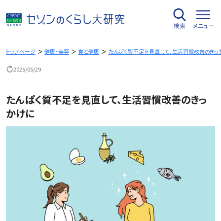
内
容
検索
メニュー
を
ス
キ
トップページ
健康・美容
食と健康
たんぱく質不足を見直して、生活習慣改善のきっ
ッ
2025/05/29
プ
たんぱく質不足を見直して、生活習慣改善のきっ
かけに