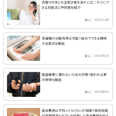
衣類やタオルの生乾き臭を消すには｜すぐにで
きる対処法と予防策を紹介
2023/11/09
暮らし
洗濯機の分解洗浄は可能？自分でできる掃除
や注意点を解説
2023/09/25
暮らし
強盗被害に遭わないための対策！狙われる家
の特徴も解説
2023/08/01
暮らし
退去費用は平均いくらぐらいが相場？原状回復
の高額請求トラブルを回避して退去費用を抑え