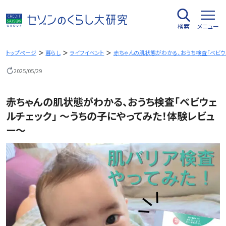
内
容
検索
メニュー
を
ス
キ
トップページ
暮らし
ライフイベント
赤ちゃんの肌状態がわかる、おうち検査「ベビウ
ッ
2025/05/29
プ
赤ちゃんの肌状態がわかる、おうち検査「ベビウェ
ルチェック」 ～うちの子にやってみた！体験レビュ
ー～