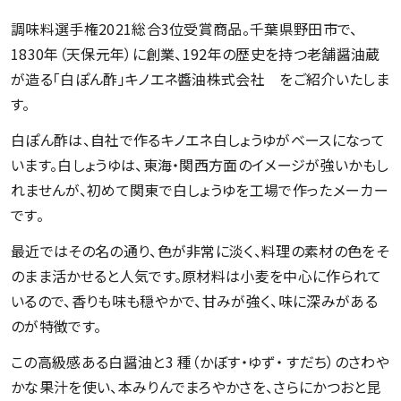
調味料選手権2021総合3位受賞商品。千葉県野田市で、
1830年（天保元年）に創業、192年の歴史を持つ老舗醤油蔵
が造る「白ぽん酢」キノエネ醬油株式会社 をご紹介いたしま
す。
白ぽん酢は、自社で作るキノエネ白しょうゆがベースになって
います。白しょうゆは、東海・関西方面のイメージが強いかもし
れませんが、初めて関東で白しょうゆを工場で作ったメーカー
です。
最近ではその名の通り、色が非常に淡く、料理の素材の色をそ
のまま活かせると人気です。原材料は小麦を中心に作られて
いるので、香りも味も穏やかで、甘みが強く、味に深みがある
のが特徴です。
この高級感ある白醤油と3 種（かぼす・ゆず・ すだち）のさわや
かな果汁を使い、本みりんでまろやかさを、さらにかつおと昆