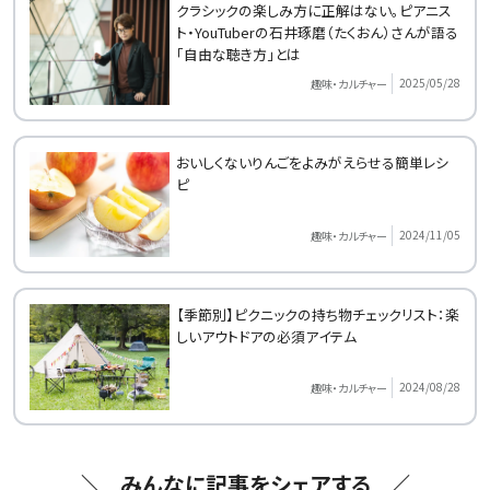
クラシックの楽しみ方に正解はない。ピアニス
ト・YouTuberの石井琢磨（たくおん）さんが語る
「自由な聴き方」とは
2025/05/28
趣味・カルチャー
おいしくないりんごをよみがえらせる簡単レシ
ピ
2024/11/05
趣味・カルチャー
【季節別】ピクニックの持ち物チェックリスト：楽
しいアウトドアの必須アイテム
2024/08/28
趣味・カルチャー
みんなに記事をシェアする