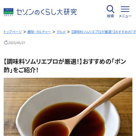
内
容
検索
メニュー
を
ス
キ
トップページ
趣味・カルチャー
グルメ
【調味料ソムリエプロが厳選！】おすすめの「ポ
ッ
2025/05/27
プ
【調味料ソムリエプロが厳選！】おすすめの「ポン
酢」をご紹介！