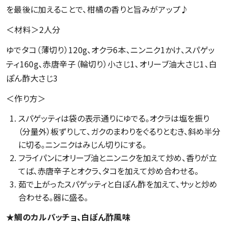
を最後に加えることで、柑橘の香りと旨みがアップ♪
＜材料＞2人分
ゆでタコ（薄切り）120g、オクラ6本、ニンニク1かけ、スパゲッ
ティ160g、赤唐辛子（輪切り）小さじ1、オリーブ油大さじ1、白
ぽん酢大さじ3
＜作り方＞
スパゲッティは袋の表示通りにゆでる。オクラは塩を振り
（分量外）板ずりして、ガクのまわりをぐるりとむき、斜め半分
に切る。ニンニクはみじん切りにする。
フライパンにオリーブ油とニンニクを加えて炒め、香りが立
てば、赤唐辛子とオクラ、タコを加えて炒め合わせる。
茹で上がったスパゲッティと白ぽん酢を加えて、サッと炒め
合わせる。器に盛る。
★鯛のカルパッチョ、白ぽん酢風味