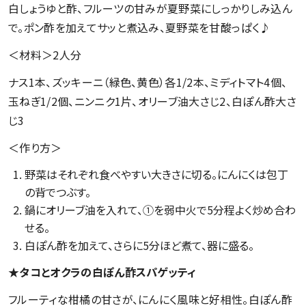
白しょうゆと酢、フルーツの甘みが夏野菜にしっかりしみ込ん
で。ポン酢を加えてサッと煮込み、夏野菜を甘酸っぱく♪
＜材料＞2人分
ナス1本、ズッキーニ（緑色、黄色）各1/2本、ミディトマト4個、
玉ねぎ1/2個、ニンニク1片、オリーブ油大さじ2、白ぽん酢大さ
じ3
＜作り方＞
野菜はそれぞれ食べやすい大きさに切る。にんにくは包丁
の背でつぶす。
鍋にオリーブ油を入れて、①を弱中火で5分程よく炒め合わ
せる。
白ぽん酢を加えて、さらに5分ほど煮て、器に盛る。
★タコとオクラの白ぽん酢スパゲッティ
フルーティな柑橘の甘さが、にんにく風味と好相性。白ぽん酢