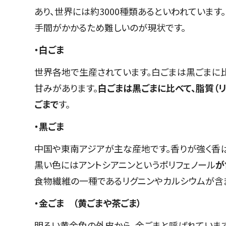
あり、世界には約3000種類あるといわれていま
手間がかかるため難しいのが現状です。
・白ごま
世界各地で生産されています。白ごまは黒ごまに
甘みがあります。
白ごまは黒ごまに比べて、脂質（
ごまで
す。
・黒ごま
中国や東南アジアが主な産地です。香りが強く香ば
黒い色にはアントシアニンというポリフェノール
が
食物繊維の一種であるリグニンやカルシウムが含
・金ごま （黄ごまや茶ごま）
明るい黄金色の外皮から、金ごまと呼ばれています