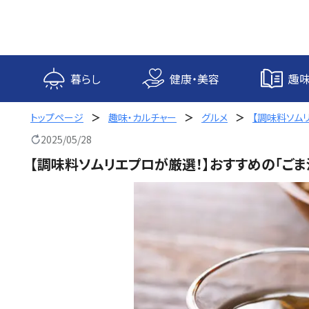
内
容
を
ス
キ
暮らし
健康・美容
趣味
ッ
プ
トップページ
趣味・カルチャー
グルメ
【調味料ソム
2025/05/28
【調味料ソムリエプロが厳選！】おすすめの「ごま