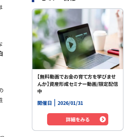
は
な
白
【無料動画でお金の育て方を学びませ
んか】資産形成セミナー動画/限定配信
の
中
性
開催日
2026/01/31
詳細をみる
っ