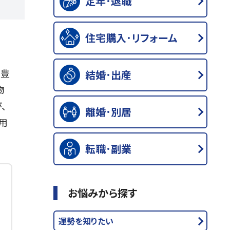
定年･退職
住宅購入･リフォーム
と豊
結婚･出産
物
、
離婚･別居
用
転職･副業
お悩みから探す
運勢を知りたい