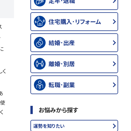
定年･退職
住宅購入･リフォーム
ス
。
結婚･出産
に
離婚･別居
しく
転職･副業
あ
く使
お悩みから探す
く
運勢を知りたい