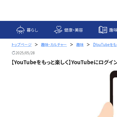
内
容
を
ス
キ
暮らし
健康・美容
趣味
ッ
プ
トップページ
趣味・カルチャー
趣味
【YouTube
2025/05/28
【YouTubeをもっと楽しく】YouTubeにロ