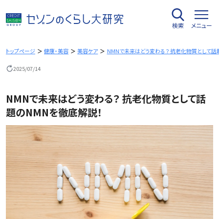
内
容
検索
メニュー
を
ス
キ
トップページ
健康・美容
美容ケア
NMNで未来はどう変わる？ 抗老化物質として話
ッ
2025/07/14
プ
NMNで未来はどう変わる？ 抗老化物質として話
題のNMNを徹底解説！