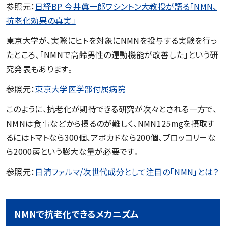
参照元：
日経BP 今井眞一郎ワシントン大教授が語る「NMN、
抗老化効果の真実」
東京大学が、実際にヒトを対象にNMNを投与する実験を行っ
たところ、「NMNで高齢男性の運動機能が改善した」という研
究発表もあります。
参照元：
東京大学医学部付属病院
このように、抗老化が期待できる研究が次々とされる一方で、
NMNは食事などから摂るのが難しく、NMN125mgを摂取す
るにはトマトなら300個、アボカドなら200個、ブロッコリーな
ら2000房という膨大な量が必要です。
参照元：
日清ファルマ/次世代成分として注目の「NMN」とは？
NMNで抗老化できるメカニズム