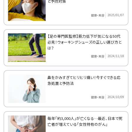
と予防対策
2025/01/07
健康・美容
【足の専門医監修】筋力低下が気になる50代
必見！ウォーキングシューズの正しい選び方と
は？
2024/11/18
健康・美容
鼻をかみすぎてヒリヒリ痛い！今すぐできる応
急処置と予防法
2024/10/09
健康・美容
毎年「約3,000人」が亡くなる…最近、日本で死
亡者が増えている「女性特有のがん」