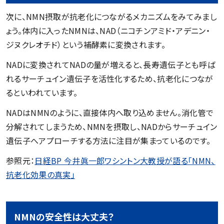
次に、NMN摂取が抗老化につながるメカニズムをみてみまし
ょう。体内に入ったNMNは、NAD（ニコチンアミド・アデニン・
ジヌクレオチド）という補酵素に変換されます。
NADに変換されてNADの量が増えると、長寿遺伝子とも呼ば
れるサーチュイン遺伝子を活性化するため、抗老化につなが
るといわれています。
NADはNMNのように、直接体内へ取り込めません。消化管で
分解されてしまうため、NMNを摂取し、NADからサーチュイン
遺伝子へアプローチする方法に注目が集まっているのです。
参照元：
日経BP 今井眞一郎ワシントン大教授が語る「NMN、
抗老化効果の真実」
NMNの安全性は大丈夫？