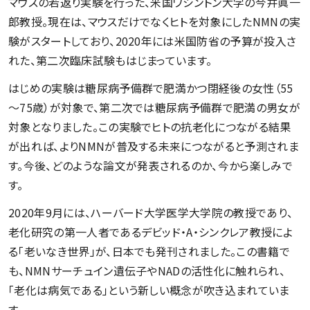
マウスの若返り実験を行った、米国ワシントン大学の今井眞一
郎教授。現在は、マウスだけでなくヒトを対象にしたNMNの実
験がスタートしており、2020年には米国防省の予算が投入さ
れた、第二次臨床試験もはじまっています。
はじめの実験は糖尿病予備群で肥満かつ閉経後の女性（55
～75歳）が対象で、第二次では糖尿病予備群で肥満の男女が
対象となりました。この実験でヒトの抗老化につながる結果
が出れば、よりNMNが普及する未来につながると予測されま
す。今後、どのような論文が発表されるのか、今から楽しみで
す。
2020年9月には、ハーバード大学医学大学院の教授であり、
老化研究の第一人者であるデビッド・A・シンクレア教授によ
る「老いなき世界」が、日本でも発刊されました。この書籍で
も、NMNサーチュイン遺伝子やNADの活性化に触れられ、
「老化は病気である」という新しい概念が吹き込まれていま
す。