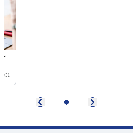
せん
中
01/31