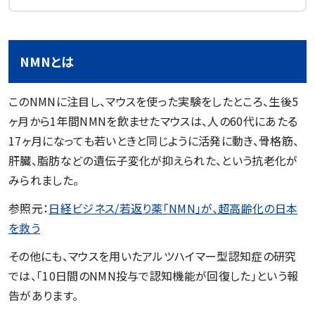
NMNとは
このNMNに注目し、マウスを使った実験をしたところ、生後5
ヶ月から1年間NMNを飲ませたマウスは、人の60代にあたる
17ヶ月になっても若いときと同じように活発に動き、骨格筋、
肝臓、脂肪などの遺伝子変化が抑えられた、という抗老化が
みられました。
参照元：
日経ビジネス/若返り薬「NMN」が、超高齢化の日本
を救う
その他にも、マウスを用いたアルツハイマー型認知症の研究
では、「10日間のNMN投与で認知機能が回復した」という報
告があります。