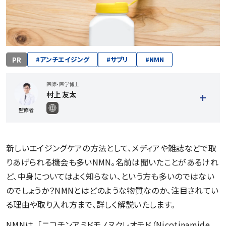
PR
#
アンチエイジング
#
サプリ
#
NMN
医師・医学博士
村上 友太
監修者
新しいエイジングケアの方法として、メディアや雑誌などで取
りあげられる機会も多いNMN。名前は聞いたことがあるけれ
ど、中身についてはよく知らない、という方も多いのではない
のでしょうか？NMNとはどのような物質なのか、注目されてい
る理由や取り入れ方まで、詳しく解説いたします。
記事一覧を見る
NMNは、「ニコチンアミドモノヌクレオチド（Nicotinamide