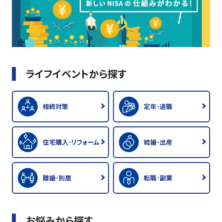
ライフイベントから探す
相続対策
定年･退職
住宅購入･リフォーム
結婚･出産
離婚･別居
転職･副業
お悩みから探す