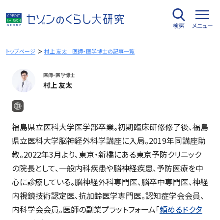
内
容
検索
メニュー
を
ス
キ
トップページ
村上 友太 医師・医学博士の記事一覧
ッ
プ
医師・医学博士
村上 友太
福島県立医科大学医学部卒業。初期臨床研修修了後、福島
県立医科大学脳神経外科学講座に入局。2019年同講座助
教。2022年3月より、東京・新橋にある東京予防クリニック
の院長として、一般内科疾患や脳神経疾患、予防医療を中
心に診療している。脳神経外科専門医、脳卒中専門医、神経
内視鏡技術認定医、抗加齢医学専門医。認知症学会会員、
内科学会会員。医師の副業プラットフォーム「
頼めるドクタ