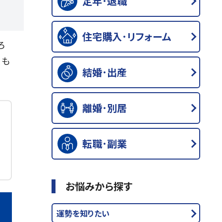
定年･退職
住宅購入･リフォーム
ろ
、も
結婚･出産
離婚･別居
転職･副業
お悩みから探す
運勢を知りたい