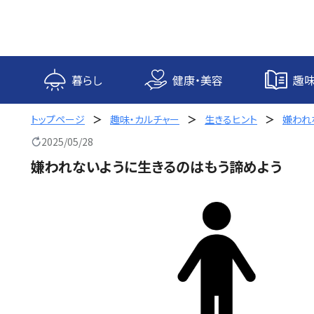
内
容
を
ス
キ
暮らし
健康・美容
趣味
ッ
プ
トップページ
趣味・カルチャー
生きるヒント
嫌われ
2025/05/28
嫌われないように生きるのはもう諦めよう