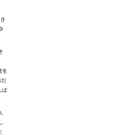
好き
タ
き
業を
事だ
んば
、
し
と