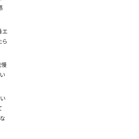
感
番エ
たら
我慢
い
でい
て
きな