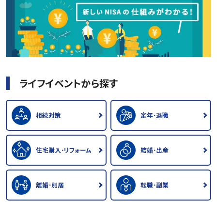
ライフイベントから探す
相続対策
定年･退職
住宅購入･リフォーム
結婚･出産
離婚･別居
転職･副業