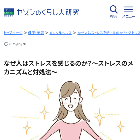
内
容
検索
メニュー
を
ス
キ
トップページ
健康・美容
メンタルヘルス
なぜ人はストレスを感じるのか？～ストレ
ッ
2025/05/28
プ
なぜ人はストレスを感じるのか？～ストレスのメ
カニズムと対処法～