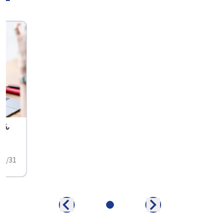
せん
中
01/31