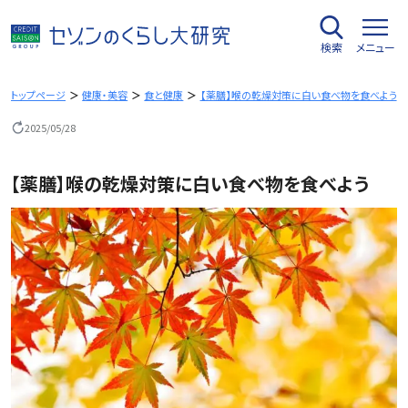
内
容
検索
メニュー
を
ス
キ
トップページ
健康・美容
食と健康
【薬膳】喉の乾燥対策に白い食べ物を食べよう
ッ
2025/05/28
プ
【薬膳】喉の乾燥対策に白い食べ物を食べよう