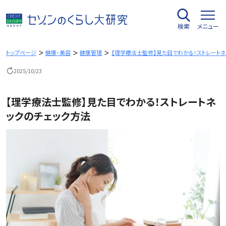
内
容
検索
メニュー
を
ス
キ
トップページ
健康・美容
健康管理
【理学療法士監修】見た目でわかる！ストレート
ッ
2025/10/23
プ
【理学療法士監修】見た目でわかる！ストレートネ
ックのチェック方法