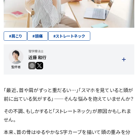
#
肩こり
#
頭痛
#
ストレートネック
理学療法士
近藤 和行
監修者
「最近、首や肩がずっと重だるい…」「スマホを見ていると頭が
前に出ている気がする」——そんな悩みを抱えていませんか？
その不調、もしかすると「ストレートネック」が原因かもしれま
せん。
記事一覧を見る
本来、首の骨はゆるやかなS字カーブを描いて頭の重みを分