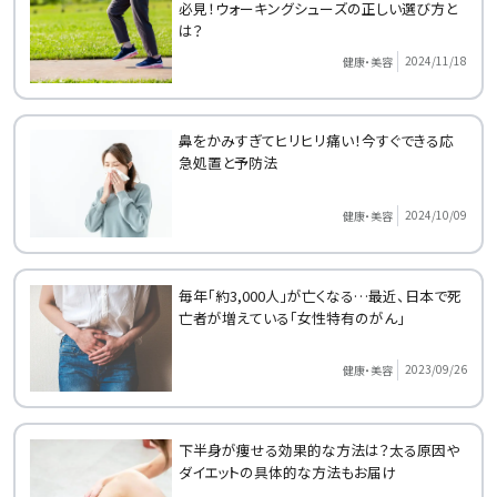
必見！ウォーキングシューズの正しい選び方と
は？
2024/11/18
健康・美容
鼻をかみすぎてヒリヒリ痛い！今すぐできる応
急処置と予防法
2024/10/09
健康・美容
毎年「約3,000人」が亡くなる…最近、日本で死
亡者が増えている「女性特有のがん」
2023/09/26
健康・美容
下半身が痩せる効果的な方法は？太る原因や
ダイエットの具体的な方法もお届け