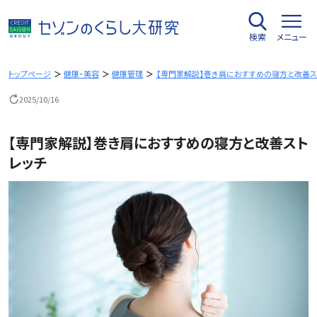
内
容
検索
メニュー
を
ス
キ
トップページ
健康・美容
健康管理
【専門家解説】巻き肩におすすめの寝方と改善ス
ッ
2025/10/16
プ
【専門家解説】巻き肩におすすめの寝方と改善スト
レッチ