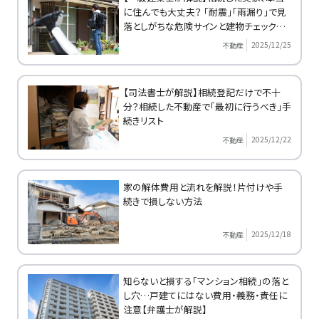
に住んでも大丈夫？ 「耐震」「雨漏り」で見
落としがちな危険サインと建物チェックポ
イント
2025/12/25
不動産
【司法書士が解説】相続登記だけで不十
分？相続した不動産で「最初に行うべき」手
続きリスト
2025/12/22
不動産
家の解体費用と流れを解説！片付けや手
続きで損しない方法
2025/12/18
不動産
知らないと損する「マンション相続」の落と
し穴…戸建てにはない費用・義務・責任に
注意【弁護士が解説】