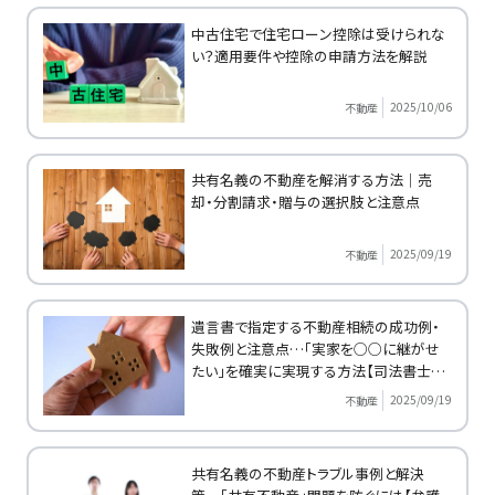
中古住宅で住宅ローン控除は受けられな
い？適用要件や控除の申請方法を解説
2025/10/06
不動産
共有名義の不動産を解消する方法｜売
却・分割請求・贈与の選択肢と注意点
2025/09/19
不動産
遺言書で指定する不動産相続の成功例・
失敗例と注意点…「実家を○○に継がせ
たい」を確実に実現する方法【司法書士が
解説】
2025/09/19
不動産
共有名義の不動産トラブル事例と解決