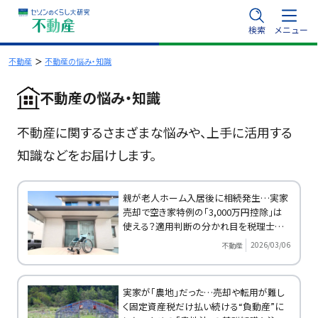
内
検索
メニュー
容
を
不動産
不動産の悩み・知識
ス
不動産の悩み・知識
キ
ッ
プ
不動産に関するさまざまな悩みや、上手に活用する
知識などをお届けします。
親が老人ホーム入居後に相続発生…実家
売却で空き家特例の「3,000万円控除」は
使える？適用判断の分かれ目を税理士が
解説
2026/03/06
不動産
実家が「農地」だった…売却や転用が難し
く固定資産税だけ払い続ける“負動産”に