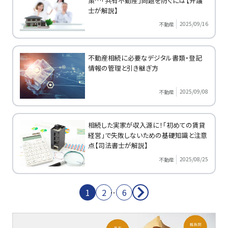
策…「共有不動産」問題を防ぐには【弁護
士が解説】
2025/09/16
不動産
不動産相続に必要なデジタル書類・登記
情報の管理と引き継ぎ方
2025/09/08
不動産
相続した実家が収入源に！「初めての賃貸
経営」で失敗しないための基礎知識と注意
点【司法書士が解説】
2025/08/25
不動産
1
2
…
6