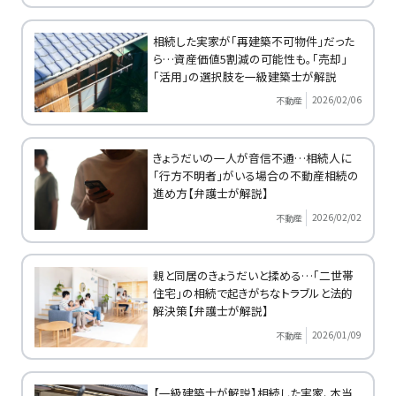
相続した実家が「再建築不可物件」だった
ら…資産価値5割減の可能性も。「売却」
「活用」の選択肢を一級建築士が解説
2026/02/06
不動産
きょうだいの一人が音信不通…相続人に
「行方不明者」がいる場合の不動産相続の
進め方【弁護士が解説】
2026/02/02
不動産
親と同居のきょうだいと揉める…「二世帯
住宅」の相続で起きがちなトラブルと法的
解決策【弁護士が解説】
2026/01/09
不動産
【一級建築士が解説】相続した実家、本当