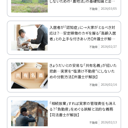
しないための「農地法」の基礎知識と注意
点
2026/03/05
不動産
入居者が「認知症」に→大家がとるべき対
応は？…安定稼働のカギを握る「高齢入居
者」との上手な付きあい方【弁護士が解
説】
2026/02/27
不動産
きょうだいとの安易な「共有名義」が招いた
悲劇…実家を“塩漬け不動産”にしないた
めの分割方法【弁護士が解説】
2026/02/16
不動産
「相続放棄」すれば実家の管理責任も消え
る？「負動産」をめぐる誤解と法的な義務
【司法書士が解説】
2026/02/13
不動産