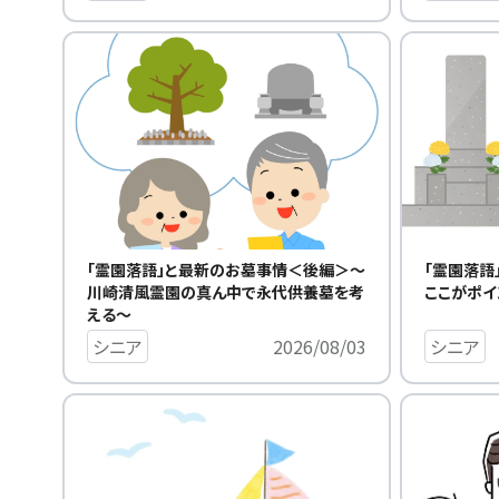
「霊園落語
「霊園落語」と最新のお墓事情＜後編＞～
ここがポイ
川崎清風霊園の真ん中で永代供養墓を考
える～
シニア
シニア
2026/08/03