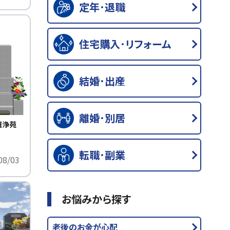
定年･退職
住宅購入･リフォーム
結婚･出産
離婚･別居
羅浄苑
！
転職･副業
08/03
お悩みから探す
老後のお金が心配