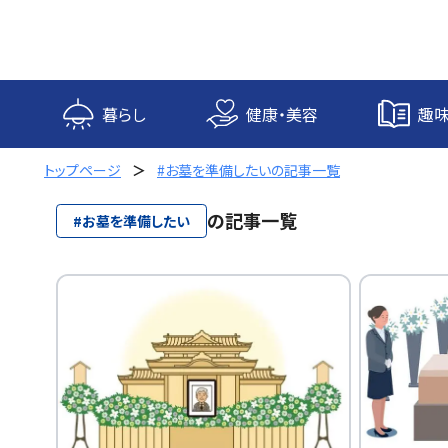
内
容
を
ス
キ
暮らし
健康・美容
趣味
ッ
プ
トップページ
#お墓を準備したいの記事一覧
の記事一覧
#お墓を準備したい