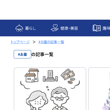
内
容
を
ス
キ
暮らし
健康・美容
趣味
ッ
プ
トップページ
#お墓の記事一覧
の記事一覧
#お墓