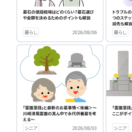
墓石の値段相場はどのくらい？墓石選び
トラブルの
や金額を決めるためのポイントも解説
つのステッ
談先も解
暮らし
2026/08/06
暮らし
「霊園落語
「霊園落語」と最新のお墓事情＜後編＞～
ここがポイ
川崎清風霊園の真ん中で永代供養墓を考
える～
シニア
シニア
2026/08/03