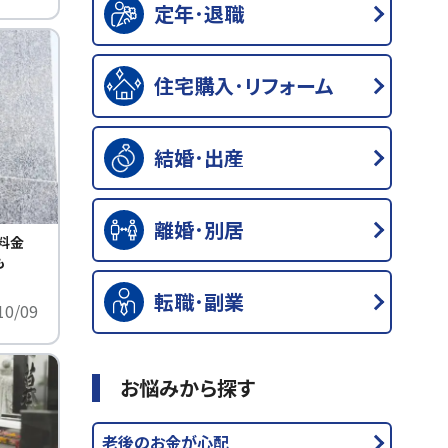
定年･退職
住宅購入･リフォーム
結婚･出産
離婚･別居
料金
も
転職･副業
10/09
お悩みから探す
老後のお金が心配