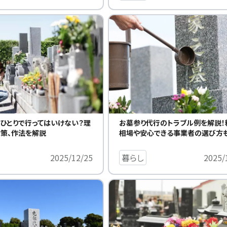
ひとりで行ってはいけない？理
お墓参り代行のトラブル例を解説！
策、作法を解説
相場や安心できる事業者の選び方
2025/12/25
暮らし
2025/