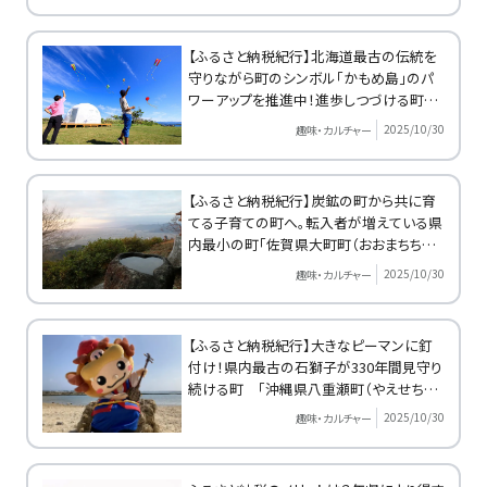
【ふるさと納税紀行】北海道最古の伝統を
守りながら町のシンボル「かもめ島」のパ
ワーアップを推進中！進歩しつづける町
「江差町（えさしちょう）」
2025/10/30
趣味・カルチャー
【ふるさと納税紀行】炭鉱の町から共に育
てる子育ての町へ。転入者が増えている県
内最小の町「佐賀県大町町（おおまちちょ
う）」
2025/10/30
趣味・カルチャー
【ふるさと納税紀行】大きなピーマンに釘
付け！県内最古の石獅子が330年間見守り
続ける町 「沖縄県八重瀬町（やえせちょ
う）」
2025/10/30
趣味・カルチャー