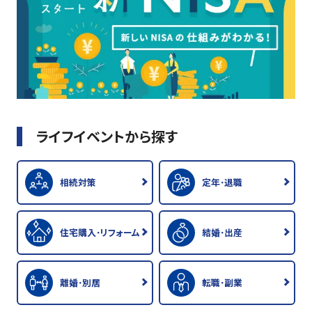
ライフイベントから探す
相続対策
定年･退職
住宅購入･リフォーム
結婚･出産
離婚･別居
転職･副業