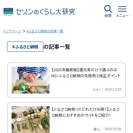
内
容
検索
メニュー
を
ス
キ
トップページ
#ふるさと納税の記事一覧
ッ
プ
の記事一覧
#ふるさと納税
【2025年最新版】還元率だけで選ぶのは
NG！ふるさと納税の失敗例と改正ポイント
2025/12/25
マネー
【ふるさと納税ってどれだけお得？】ふるさ
と納税におすすめのサイトをご紹介！
2025/10/30
暮らし