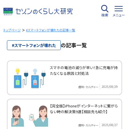
内
容
検索
メニュー
を
ス
キ
トップページ
#スマートフォンが壊れたの記事一覧
ッ
プ
の記事一覧
#スマートフォンが壊れた
スマホの電池の減りが早い！急に充電が持
たなくなる原因と対処法
2025/08/29
趣味・カルチャー
【完全版】iPhoneがインターネットに繋がら
ない時の解決策9選【相談先も紹介】
2025/08/27
趣味・カルチャー