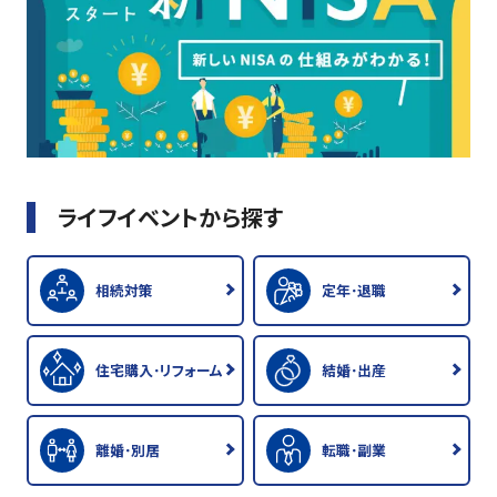
ライフイベントから探す
相続対策
定年･退職
住宅購入･リフォーム
結婚･出産
離婚･別居
転職･副業