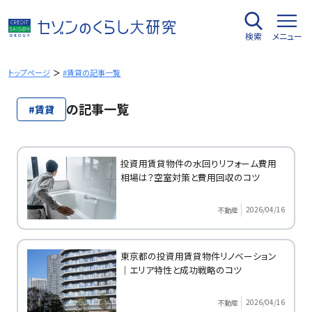
内
容
検索
メニュー
を
ス
キ
トップページ
#賃貸の記事一覧
ッ
プ
の記事一覧
#賃貸
投資用賃貸物件の水回りリフォーム費用
相場は？空室対策と費用回収のコツ
2026/04/16
不動産
東京都の投資用賃貸物件リノベーション
｜エリア特性と成功戦略のコツ
2026/04/16
不動産