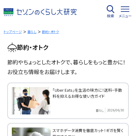
内
容
検索
メニュー
を
ス
キ
トップページ
暮らし
節約・オトク
ッ
節約・オトク
プ
節約やちょっとしたオトクで、暮らしをもっと豊かに！
お役立ち情報をお届けします。
「Uber Eats」を生活の味方に！送料・手数
料を抑えるお得な使い方ガイド
2026/06/30
暮らし
スマホデータ消費を徹底カット！ギガを賢く