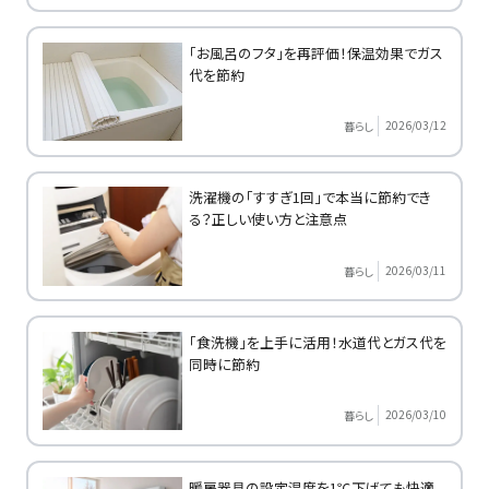
「お風呂のフタ」を再評価！保温効果でガス
代を節約
2026/03/12
暮らし
洗濯機の「すすぎ1回」で本当に節約でき
る？正しい使い方と注意点
2026/03/11
暮らし
「食洗機」を上手に活用！水道代とガス代を
同時に節約
2026/03/10
暮らし
暖房器具の設定温度を1℃下げても快適