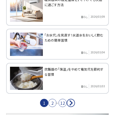
に過ごす方法
2026/03/09
暮らし
「お水代」を見直す！水道水をおいしく飲む
ための簡単習慣
2026/03/04
暮らし
炊飯器の「保温」をやめて電気代を節約す
る習慣
2026/03/03
暮らし
1
2
…
12