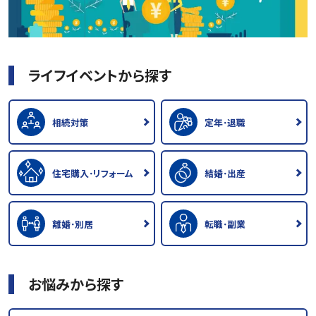
ライフイベントから探す
相続対策
定年･退職
住宅購入･リフォーム
結婚･出産
離婚･別居
転職･副業
お悩みから探す