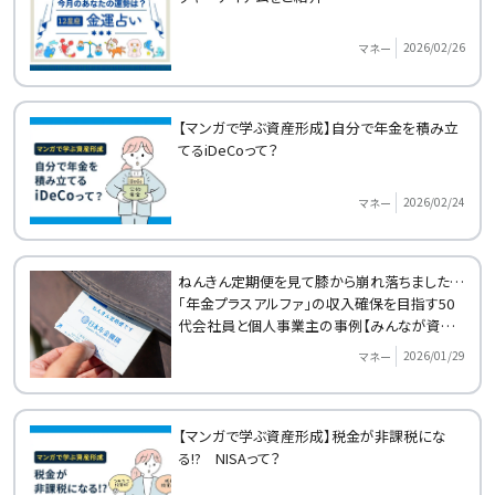
2026/02/26
マネー
【マンガで学ぶ資産形成】自分で年金を積み立
てるiDeCoって？
2026/02/24
マネー
ねんきん定期便を見て膝から崩れ落ちました…
「年金プラスアルファ」の収入確保を目指す50
代会社員と個人事業主の事例【みんなが資産
形成をはじめたきっかけ】
2026/01/29
マネー
【マンガで学ぶ資産形成】税金が非課税にな
る!? NISAって？