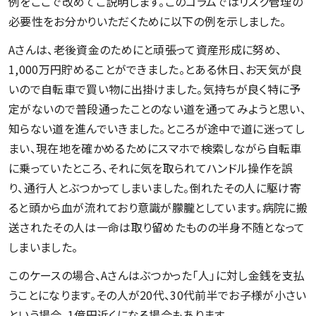
例をここで改めてご説明します。このコラムではリスク管理の
必要性をお分かりいただくために以下の例を示しました。
Aさんは、老後資金のためにと頑張って資産形成に努め、
1,000万円貯めることができました。とある休日、お天気が良
いので自転車で買い物に出掛けました。気持ちが良く特に予
定がないので普段通ったことのない道を通ってみようと思い、
知らない道を進んでいきました。ところが途中で道に迷ってし
まい、現在地を確かめるためにスマホで検索しながら自転車
に乗っていたところ、それに気を取られてハンドル操作を誤
り、通行人とぶつかってしまいました。倒れたその人に駆け寄
ると頭から血が流れており意識が朦朧としています。病院に搬
送されたその人は一命は取り留めたものの半身不随となって
しまいました。
このケースの場合、Aさんはぶつかった「人」に対し金銭を支払
うことになります。その人が20代、30代前半でお子様が小さい
という場合、1億円近くになる場合もあります。