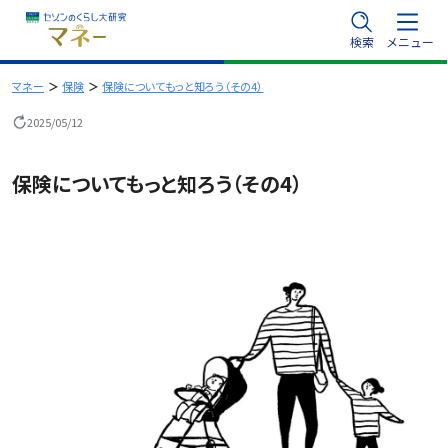
内
検索
メニュー
容
を
マネー
保険
保険についてもっと知ろう（その4）
ス
2025/05/12
キ
ッ
保険についてもっと知ろう（その4）
プ