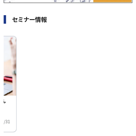
セミナー情報
せん
中
01/31