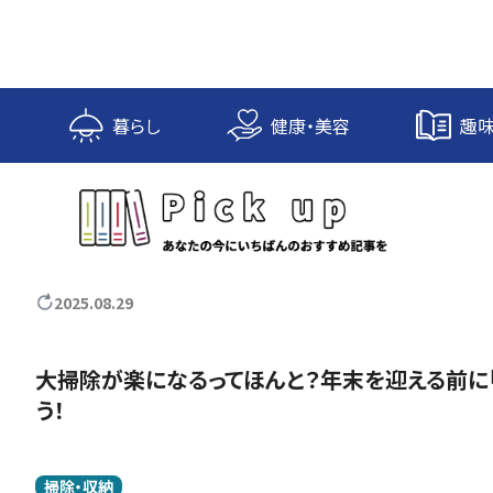
内
容
を
ス
キ
暮らし
健康・美容
趣味
ッ
プ
2025.08.29
大掃除が楽になるってほんと？年末を迎える前に
う！
掃除・収納