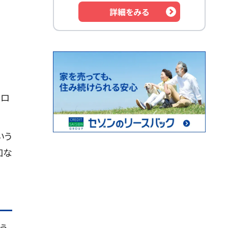
詳細をみる
コロ
いう
加な
う