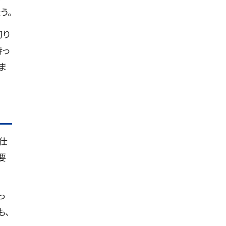
う。
切り
持っ
ま
仕
要
っ
も、