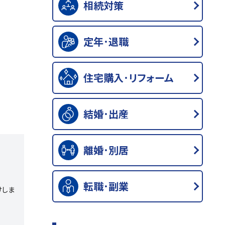
相続対策
定年･退職
住宅購入･リフォーム
結婚･出産
離婚･別居
転職･副業
けしま