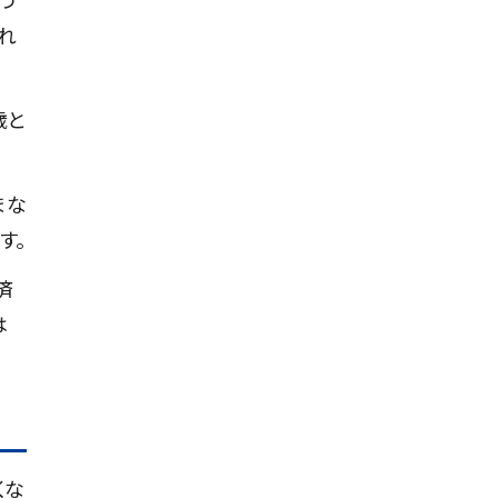
れ
歳と
まな
す。
済
は
くな