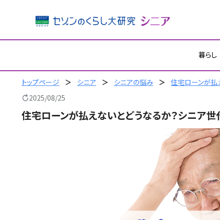
内
暮らし
容
を
ス
トップページ
シニア
シニアの悩み
住宅ローンが払
キ
2025/08/25
ッ
住宅ローンが払えないとどうなるか？シニア世
プ