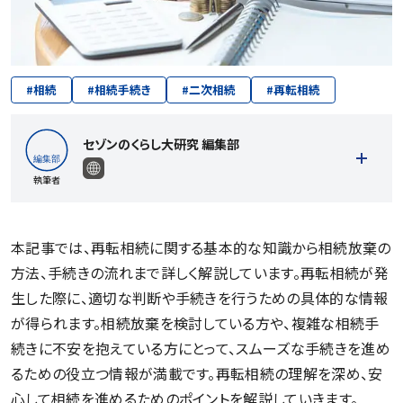
#
相続
#
相続手続き
#
二次相続
#
再転相続
セゾンのくらし大研究 編集部
執筆者
本記事では、再転相続に関する基本的な知識から相続放棄の
方法、手続きの流れまで詳しく解説しています。再転相続が発
記事一覧を見る
生した際に、適切な判断や手続きを行うための具体的な情報
が得られます。相続放棄を検討している方や、複雑な相続手
続きに不安を抱えている方にとって、スムーズな手続きを進め
るための役立つ情報が満載です。再転相続の理解を深め、安
心して相続を進めるためのポイントを解説していきます。