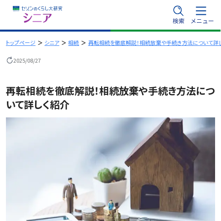
内
検索
メニュー
容
を
トップページ
シニア
相続
再転相続を徹底解説！相続放棄や手続き方法について詳
ス
2025/08/27
キ
ッ
再転相続を徹底解説！相続放棄や手続き方法につ
プ
いて詳しく紹介