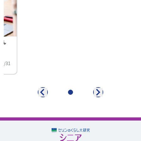
せん
中
01/31