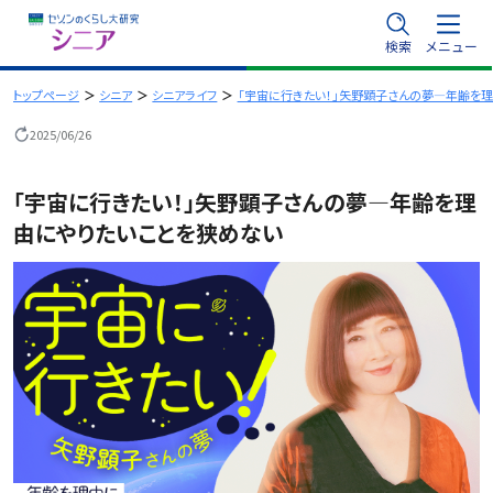
内
検索
メニュー
容
を
トップページ
シニア
シニアライフ
「宇宙に行きたい！」矢野顕子さんの夢―年齢を
ス
2025/06/26
キ
ッ
「宇宙に行きたい！」矢野顕子さんの夢―年齢を理
プ
由にやりたいことを狭めない