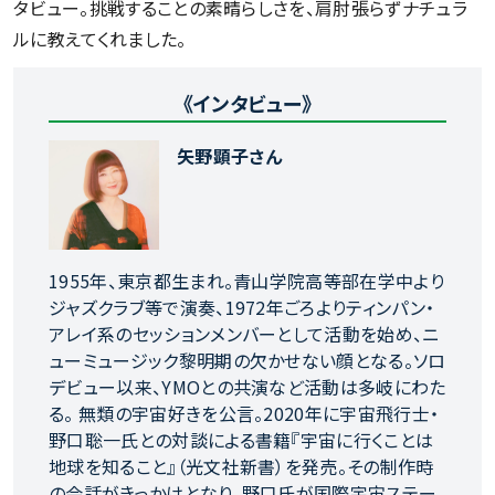
タビュー。挑戦することの素晴らしさを、肩肘張らずナチュラ
ルに教えてくれました。
《インタビュー》
矢野顕子さん
1955年、東京都生まれ。青山学院高等部在学中より
ジャズクラブ等で演奏、1972年ごろよりティンパン・
アレイ系のセッションメンバーとして活動を始め、ニ
ューミュージック黎明期の欠かせない顔となる。ソロ
デビュー以来、YMOとの共演など活動は多岐にわた
る。 無類の宇宙好きを公言。2020年に宇宙飛行士・
野口聡一氏との対談による書籍『宇宙に行くことは
地球を知ること』（光文社新書）を発売。その制作時
の会話がきっかけとなり、野口氏が国際宇宙ステー