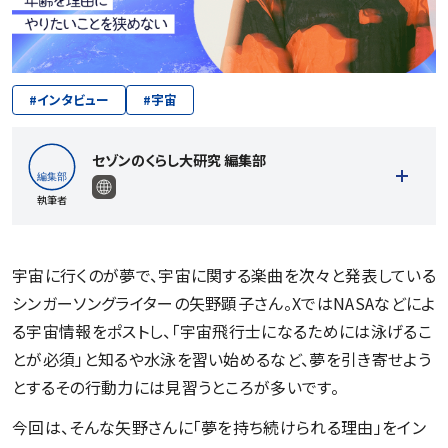
#
インタビュー
#
宇宙
セゾンのくらし大研究 編集部
執筆者
宇宙に行くのが夢で、宇宙に関する楽曲を次々と発表している
シンガーソングライターの矢野顕子さん。XではNASAなどによ
記事一覧を見る
る宇宙情報をポストし、「宇宙飛行士になるためには泳げるこ
とが必須」と知るや水泳を習い始めるなど、夢を引き寄せよう
とするその行動力には見習うところが多いです。
今回は、そんな矢野さんに「夢を持ち続けられる理由」をイン