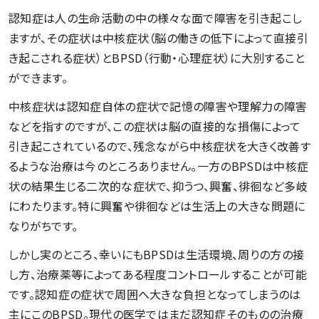
認知症は人の生命活動の中の様々な面で障害を引き起こし
ますが、その症状は中核症状（脳の働きの低下によって直接引
き起こされる症状）とBPSD（行動・心理症状）に大別すること
ができます。
中核症状は認知症自体の症状で記憶の障害や理解力の障害
などを指すのですが、この症状は脳の直接的な損傷によって
引き起こされているので、残念ながら中核症状を大きく改善す
るような治療は今のところありません。一方のBPSDは中核症
状の結果生じる二次的な症状で、抑うつ、興奮、徘徊など多岐
にわたります。特に興奮や徘徊などは生活上の大きな問題に
なりがちです。
しかし実のところ、幸いにもBPSDは生活環境、周りの方の接
し方、治療薬等によってある程度コントロールすることが可能
です。認知症の症状で周囲へ大きな負担となってしまうのは
主にこのBPSD。現代の医学ではまだ認知症そのものの治療