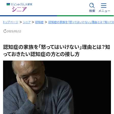
内
検索
メニュー
容
を
トップページ
シニア
認知症
認知症の家族を「怒ってはいけない」理由とは？知って
ス
2025/05/12
キ
ッ
認知症の家族を「怒ってはいけない」理由とは？知
プ
っておきたい認知症の方との接し方