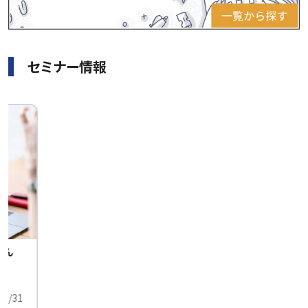
セミナー情報
せん
中
01/31