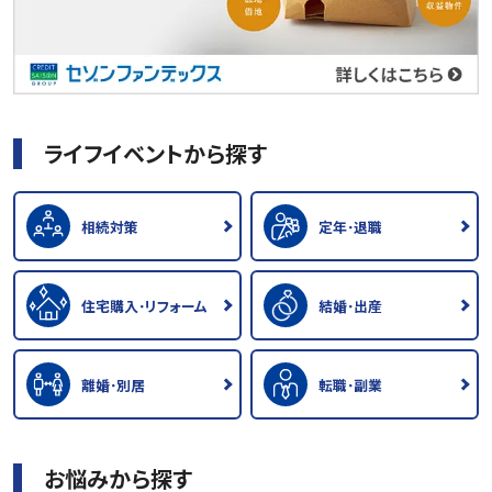
ライフイベントから探す
相続対策
定年･退職
住宅購入･リフォーム
結婚･出産
離婚･別居
転職･副業
お悩みから探す