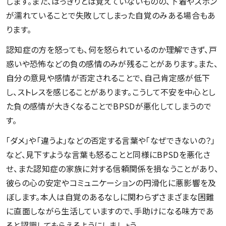
します。また、はっきりとは覚えていないものの、下着やズボン
が濡れていることで失敗してしまった自覚のみある場合もあ
ります。
認知症の方を怒っても、何を怒られているのか理解できず、戸
惑いや恐怖などの負の感情のみが残ることがあります。また、
自分の意見や感情が否定されることで、自己肯定感が低下
し、ストレスを感じることがあります。こうして不安を中心とし
た負の感情が大きくなることでBPSDが悪化してしまうので
す。
「ダメ」や「違うよ」などの否定する言葉や「なぜできないの？」
など、見下すような言葉も怒ることと同様にBPSDを悪化さ
せ、また認知症の家族に対する信頼関係を損なうことがあり、
彼らの心の安定やコミュニケーションの円滑化に悪影響を及
ぼします。本人は自覚のあるなしに関わらずさまざまな困難
に直面しながら生活していますので、手助けになる味方であ
ると認識してもらえるようにしましょう。