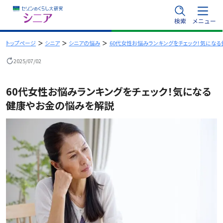
内
検索
メニュー
容
を
トップページ
シニア
シニアの悩み
60代女性お悩みランキングをチェック！気にな
ス
2025/07/02
キ
ッ
60代女性お悩みランキングをチェック！気になる
プ
健康やお金の悩みを解説