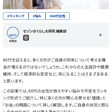
#
ランキング
#
悩み
#
60代女性
セゾンのくらし大研究 編集部
執筆者
60代を迎えると、多くの方がご自身の将来について考える機
会が増えるのではないでしょうか。これからの人生設計や健康
記事一覧を見る
維持、そして経済的な安定など、気になることはさまざまある
と思います。
この記事では、60代の女性が抱えやすい悩みや不安をランキ
ング形式でご紹介し、特に多くの方が関心を寄せる「健康」と
「お金」の問題について詳しく解説します。ご自身の状況と照ら
し合わせながら、ぜひ読み進めてください。