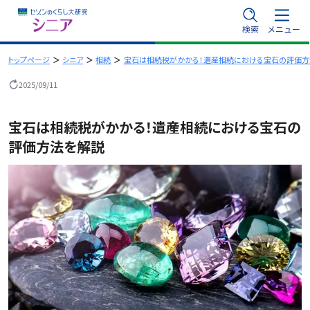
内
検索
メニュー
容
を
トップページ
シニア
相続
宝石は相続税がかかる！遺産相続における宝石の評価方
ス
2025/09/11
キ
ッ
宝石は相続税がかかる！遺産相続における宝石の
プ
評価方法を解説