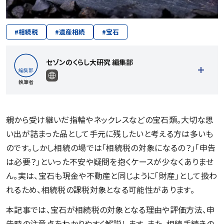
#
相続税
#
遺産相続
#
宝石
セゾンのくらし大研究 編集部
執筆者
親から受け継いだ指輪やネックレスなどの宝石類。大切な思
い出が詰まった品として手元に残したいと考える方は多いも
記事一覧を見る
のです。しかし相続の場では「相続税の対象になるの？」「申告
は必要？」といった不安や疑問を抱くケースが少なくありませ
ん。実は、宝石も現金や不動産と同じように「財産」として扱わ
れるため、相続税の課税対象となる可能性があります。
本記事では、宝石が相続税の対象となる理由や評価方法、申
告時の注意点をわかりやすく解説します。また、相続手続きの