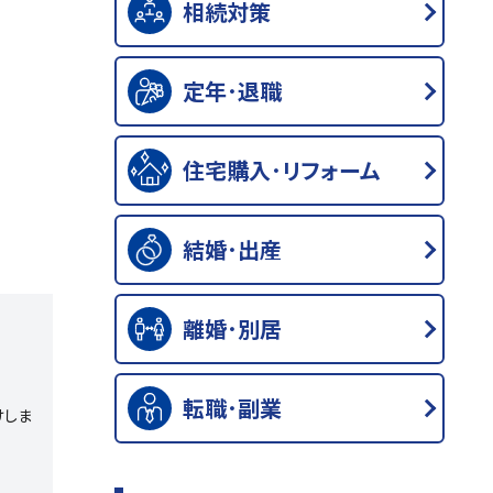
相続対策
定年･退職
住宅購入･リフォーム
結婚･出産
離婚･別居
転職･副業
けしま