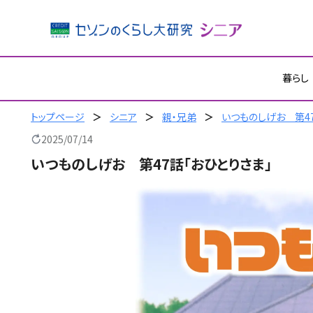
内
暮らし
容
を
ス
トップページ
シニア
親・兄弟
いつものしげお 第47
キ
2025/07/14
ッ
いつものしげお 第47話「おひとりさま」
プ