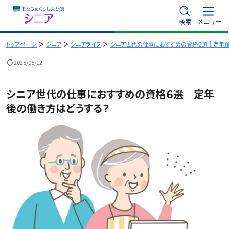
内
検索
メニュー
容
を
トップページ
シニア
シニアライフ
シニア世代の仕事におすすめの資格６選｜定年後
ス
2025/05/12
キ
ッ
シニア世代の仕事におすすめの資格６選｜定年
プ
後の働き方はどうする？