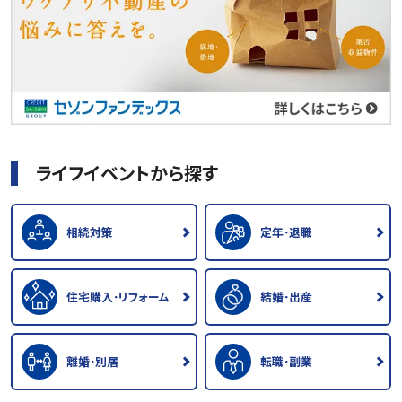
ライフイベントから探す
相続対策
定年･退職
住宅購入･リフォーム
結婚･出産
離婚･別居
転職･副業