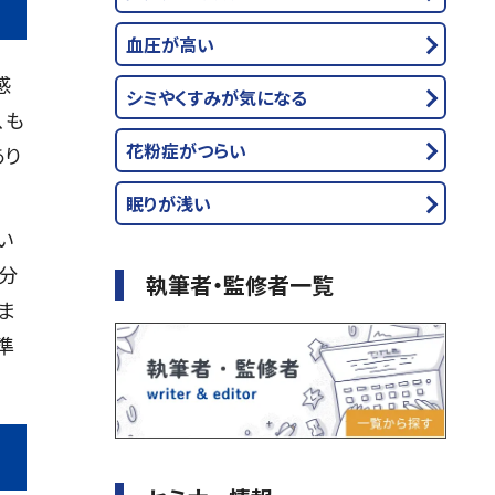
血圧が高い
感
シミやくすみが気になる
、も
花粉症がつらい
あり
眠りが浅い
い
分
執筆者・監修者一覧
ま
準