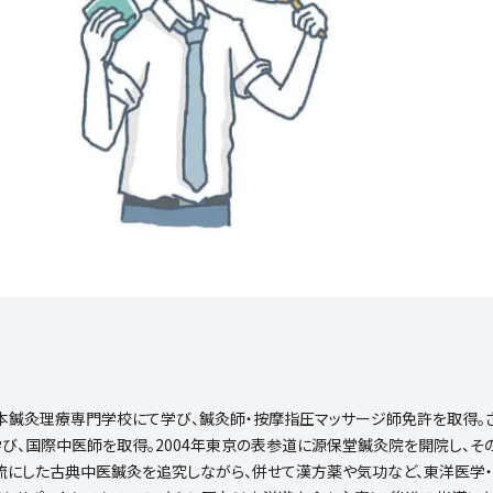
本鍼灸理療専門学校にて学び、鍼灸師・按摩指圧マッサージ師免許を取得。
び、国際中医師を取得。2004年東京の表参道に源保堂鍼灸院を開院し、そ
流にした古典中医鍼灸を追究しながら、併せて漢方薬や気功など、東洋医学