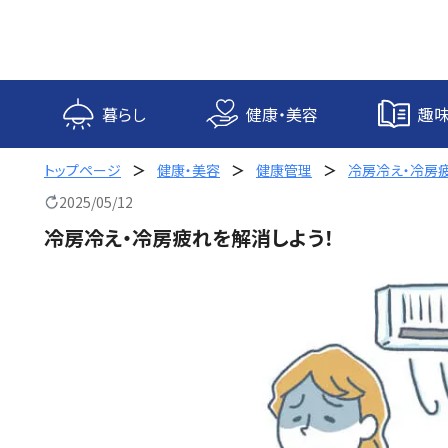
内
容
を
ス
キ
暮らし
健康・美容
趣味
ッ
プ
トップページ
健康・美容
健康管理
冷房冷え・冷房
2025/05/12
冷房冷え・冷房疲れを解消しよう！