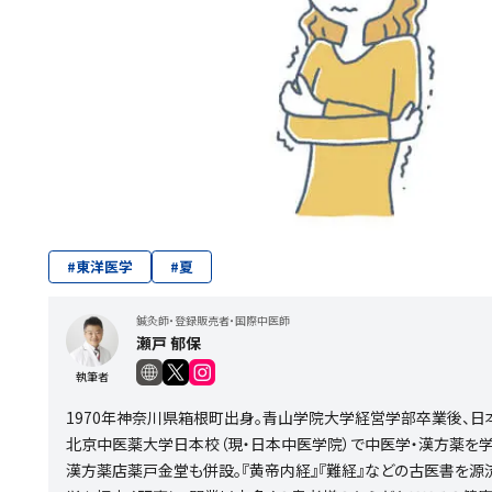
#
東洋医学
#
夏
鍼灸師・登録販売者・国際中医師
瀬戸 郁保
執筆者
1970年神奈川県箱根町出身。青山学院大学経営学部卒業後、日
北京中医薬大学日本校（現・日本中医学院）で中医学・漢方薬を学
漢方薬店薬戸金堂も併設。『黄帝内経』『難経』などの古医書を源