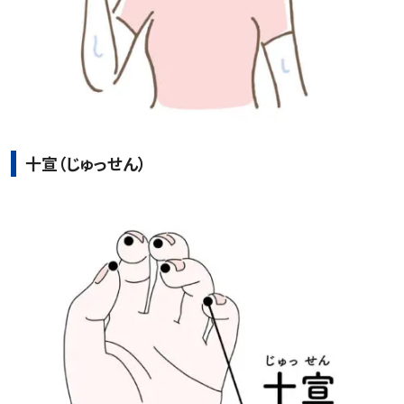
十宣（じゅっせん）