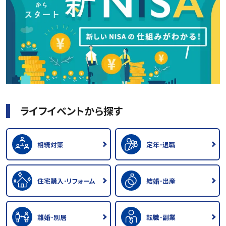
ライフイベントから探す
相続対策
定年･退職
住宅購入･リフォーム
結婚･出産
離婚･別居
転職･副業