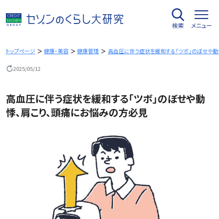
内
容
検索
メニュー
を
ス
キ
トップページ
健康・美容
健康管理
高血圧に伴う症状を緩和する「ツボ」のぼせや動
ッ
2025/05/12
プ
高血圧に伴う症状を緩和する「ツボ」のぼせや動
悸、肩こり、頭痛にお悩みの方必見