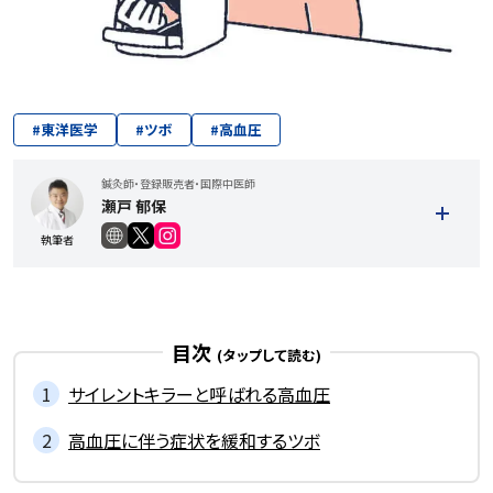
#
東洋医学
#
ツボ
#
高血圧
鍼灸師・登録販売者・国際中医師
瀬戸 郁保
執筆者
目次
サイレントキラーと呼ばれる高血圧
高血圧に伴う症状を緩和するツボ