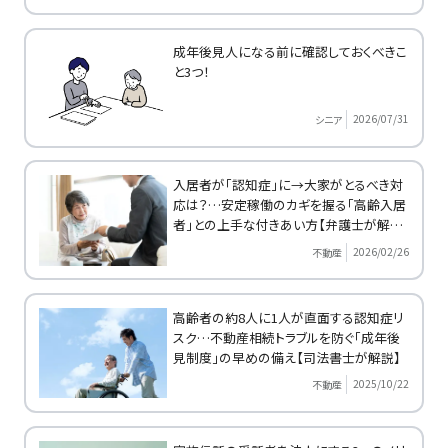
成年後見人になる前に確認しておくべきこ
と3つ！
2026/07/31
シニア
入居者が「認知症」に→大家がとるべき対
応は？…安定稼働のカギを握る「高齢入居
者」との上手な付きあい方【弁護士が解
説】
2026/02/26
不動産
高齢者の約8人に1人が直面する認知症リ
スク…不動産相続トラブルを防ぐ「成年後
見制度」の早めの備え【司法書士が解説】
2025/10/22
不動産