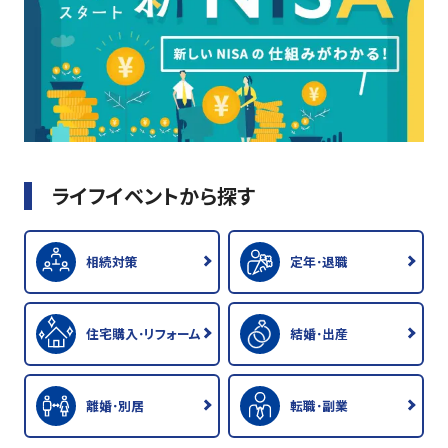
ライフイベントから探す
相続対策
定年･退職
住宅購入･リフォーム
結婚･出産
離婚･別居
転職･副業