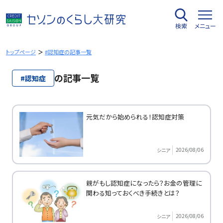
内
容
検索
メニュー
を
ス
キ
トップページ
#認知症の記事一覧
ッ
プ
の記事一覧
#認知症
元気だから始められる！認知症対策
2026/08/06
シニア
親がもし認知症になったら？お金の管理に
関わる知っておくべき手続きとは？
2026/08/06
シニア