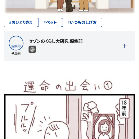
#
おひとりさま
#
ペット
#
いつものしげお
セゾンのくらし大研究 編集部
執筆者
記事一覧を見る