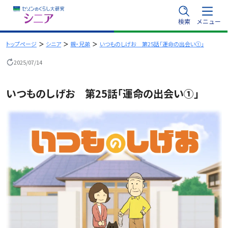
内
検索
メニュー
容
を
トップページ
シニア
親・兄弟
いつものしげお 第25話「運命の出会い①」
ス
2025/07/14
キ
ッ
いつものしげお 第25話「運命の出会い①」
プ