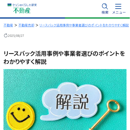
内
検索
メニュー
容
を
不動産
不動産売却
リースバック活用事例や事業者選びのポイントをわかりやすく解説
ス
2025/08/27
キ
ッ
リースバック活用事例や事業者選びのポイントを
プ
わかりやすく解説